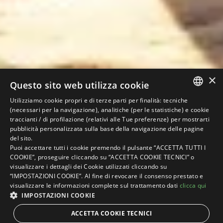
×
Questo sito web utilizza cookie
Utilizziamo cookie propri e di terze parti per finalità: tecniche
ITALIAN
(necessari per la navigazione), analitiche (per le statistiche) e cookie
traccianti / di profilazione (relativi alle Tue preferenze) per mostrarti
ENGLISH
pubblicità personalizzata sulla base della navigazione delle pagine
del sito.
GERMAN
Puoi accettare tutti i cookie premendo il pulsante “ACCETTA TUTTI I
COOKIE”, proseguire cliccando su “ACCETTA COOKIE TECNICI” o
FRENCH
visualizzare i dettagli dei Cookie utilizzati cliccando su
“IMPOSTAZIONI COOKIE”. Al fine di revocare il consenso prestato e
visualizzare le informazioni complete sul trattamento dati
clicca qui
IMPOSTAZIONI COOKIE
ACCETTA COOKIE TECNICI