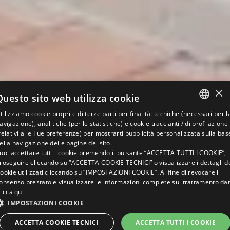
×
Questo sito web utilizza cookie
tilizziamo cookie propri e di terze parti per finalità: tecniche (necessari per l
ITALIAN
avigazione), analitiche (per le statistiche) e cookie traccianti / di profilazione
relativi alle Tue preferenze) per mostrarti pubblicità personalizzata sulla bas
ENGLISH
ella navigazione delle pagine del sito.
uoi accettare tutti i cookie premendo il pulsante “ACCETTA TUTTI I COOKIE”,
GERMAN
roseguire cliccando su “ACCETTA COOKIE TECNICI” o visualizzare i dettagli d
ookie utilizzati cliccando su “IMPOSTAZIONI COOKIE”. Al fine di revocare il
FRENCH
onsenso prestato e visualizzare le informazioni complete sul trattamento dat
licca qui
IMPOSTAZIONI COOKIE
richiedi preventivo
ACCETTA COOKIE TECNICI
ACCETTA TUTTI I COOKIE
MIGLIOR TARIFFA GARANTITA