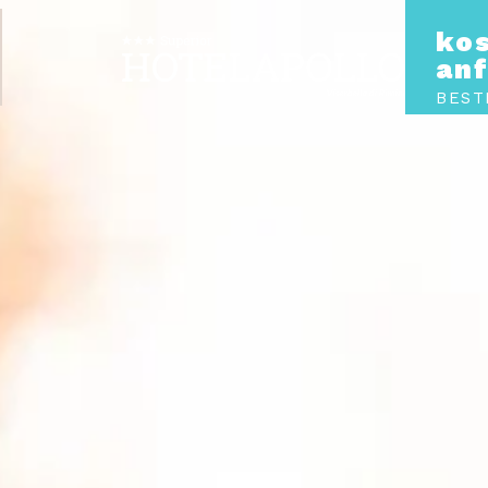
ko
an
BEST