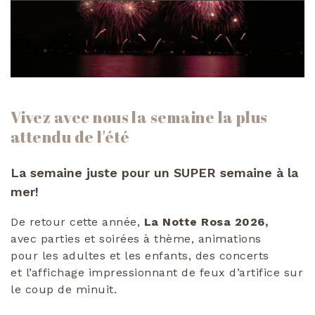
Vivez avec nous la semaine la plus
attendu de l'été
La semaine
juste pour un
SUPER
semaine à
la
mer
!
De retour
cette année
,
La
Notte
Rosa
2026
,
avec
parties
et
soirées à thème
,
animations
pour
les adultes
et les enfants
, des concerts
et
l’affichage
impressionnant de
feux d’artifice
sur
le coup de
minuit.